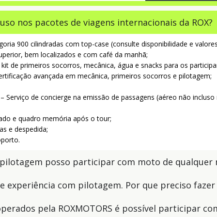
luso nos pacotes de viagens internacionais da ROX?
oria 900 cilindradas com top-case (consulte disponibilidade e valor
superior, bem localizados e com café da manhã;
kit de primeiros socorros, mecânica, água e snacks para os participa
tificação avançada em mecânica, primeiros socorros e pilotagem;
 Serviço de concierge na emissão de passagens (aéreo não incluso no
zado e quadro memória após o tour;
as e despedida;
oporto.
 pilotagem posso participar com moto de qualquer
e experiência com pilotagem. Por que preciso fazer
operados pela ROXMOTORS é possível participar co