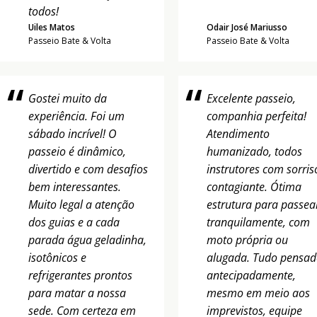
todos!
Uiles Matos
Odair José Mariusso
Passeio Bate & Volta
Passeio Bate & Volta
Gostei muito da
Excelente passeio,
experiência. Foi um
companhia perfeita!
sábado incrível! O
Atendimento
passeio é dinâmico,
humanizado, todos
divertido e com desafios
instrutores com sorris
bem interessantes.
contagiante. Ótima
Muito legal a atenção
estrutura para passea
dos guias e a cada
tranquilamente, com
parada água geladinha,
moto própria ou
isotônicos e
alugada. Tudo pensa
refrigerantes prontos
antecipadamente,
para matar a nossa
mesmo em meio aos
sede. Com certeza em
imprevistos, equipe