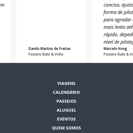
em
concisa, ajus
forma de pil
para agradar 
mais lento at
rápido, depe
nível de pilot
Danilo Martins de Freitas
Marcelo Kong
Passeio Bate & Volta
Passeio Bate & V
VIAGENS
CALENDÁRIO
PASSEIOS
ALUGUEL
EVENTOS
QUEM SOMOS