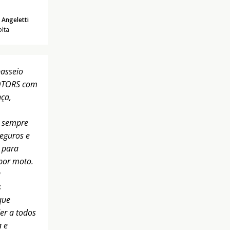
 Angeletti
olta
passeio
OTORS com
ça,
e sempre
seguros e
 para
por moto.
a
s
que
er a todos
a e