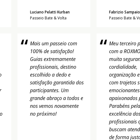
Luciano Pelatti Kurban
Fabrizio Sampaio
Passeio Bate & Volta
Passeio Bate & V
Mais um passeio com
Meu terceiro 
100% de satisfação!
com a ROXM
Guias extremamente
muita seguran
profissionais, destino
cordialidade,
o
escolhido a dedo e
organização 
satisfação garantida dos
com trajetos 
r
participantes. Um
emocionantes
grande abraço a todos e
apaixonados 
nos vemos novamente
Parabéns pel
do
no próximo!
excelência do
profissionais 
buscam atend
de forma just