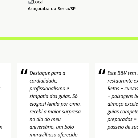
Local
Araçoiaba da Serra/SP
Destaque para a
Este B&V tem r
cordialidade,
restaurante ex
.
profissionalismo e
Retas + curvas
simpatia dos guias. Só
+ paisagens b
elogios! Ainda por cima,
almoço excele
recebi a maior surpresa
guias compete
no dia do meu
preparados = 
am
aniversário, um bolo
passeio de su
maravilhoso oferecido