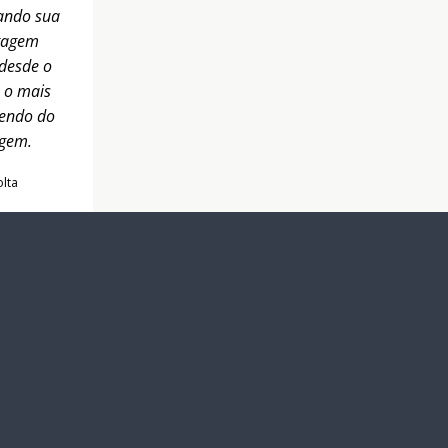
tando sua
otagem
desde o
é o mais
dendo do
agem.
olta