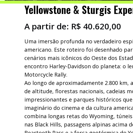
Yellowstone & Sturgis Expe
A partir de:
R$
40.620,00
Uma imersão profunda no verdadeiro espí
americano. Este roteiro foi desenhado pa
cenários mais icônicos do Oeste dos Esta
encontro Harley-Davidson do planeta: o le
Motorcycle Rally.
Ao longo de aproximadamente 2.800 km, 
de altitude, florestas nacionais, cadeias
impressionantes e parques históricos qu
imaginário do cinema e da cultura americ
combina longas retas do Wyoming, túneis
nas Black Hills, passagens alpinas acima 
Beartooth Pass e a força geotérmica do Y