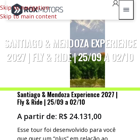
Skip to navigation
Skip to main content
SANTIAGO & MENDOZA EXPERIENCE
2027 | FLY & RIDE | 25/09 A 02/10
Santiago & Mendoza Experience 2027 |
Fly & Ride | 25/09 a 02/10
A partir de:
R$
24.131,00
Esse tour foi desenvolvido para você
que quer um “plus” em relação ao