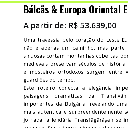
Bálcãs & Europa Oriental 
A partir de:
R$
53.639,00
Uma travessia pelo coração do Leste Eu
não é apenas um caminho, mas parte d
sinuosas cortam montanhas cobertas por f
medievais preservam séculos de história
e mosteiros ortodoxos surgem entre v
guardiões do tempo.
Este roteiro conecta a elegância imp
paisagens dramáticas da Transilv
imponentes da Bulgária, revelando um
mais autêntica e surpreendentemente so
jornada, a lendária Transfăgărășan se 
uma sequência impressionante de curvas, 