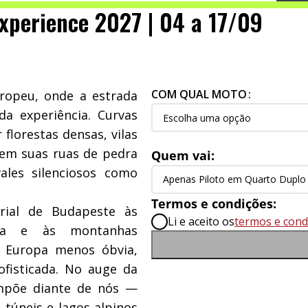
Experience 2027 | 04 a 17/09
COM QUAL MOTO
ropeu, onde a estrada
a experiência. Curvas
lorestas densas, vilas
 em suas ruas de pedra
Quem vai:
ales silenciosos como
Termos e condições:
erial de Budapeste às
Li e aceito os
termos e cond
ânia e às montanhas
a Europa menos óbvia,
fisticada. No auge da
impõe diante de nós —
túneis e lagos alpinos