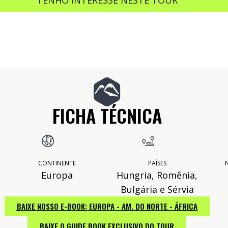
TENHO INTERESSE NESTE TOUR
FICHA TÉCNICA
CONTINENTE
PAÍSES
N
Europa
Hungria, Romênia,
Bulgária e Sérvia
BAIXE NOSSO E-BOOK: EUROPA - AM. DO NORTE - ÁFRICA
BAIXE O GUIDE BOOK EXCLUSIVO DO TOUR