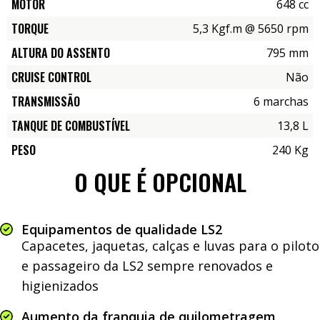
MOTOR
648 cc
TORQUE
5,3 Kgf.m @ 5650 rpm
ALTURA DO ASSENTO
795 mm
CRUISE CONTROL
Não
TRANSMISSÃO
6 marchas
TANQUE DE COMBUSTÍVEL
13,8 L
PESO
240 Kg
O QUE É OPCIONAL
Equipamentos de qualidade LS2
Capacetes, jaquetas, calças e luvas para o piloto
e passageiro da LS2 sempre renovados e
higienizados
Aumento da franquia de quilometragem