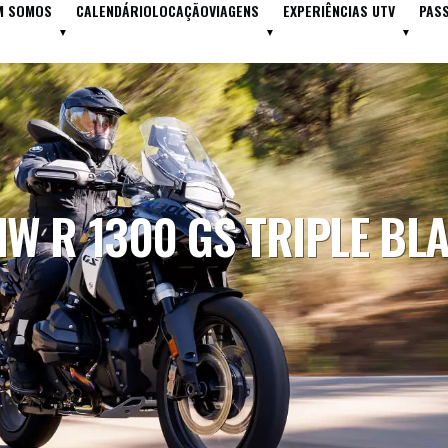
M SOMOS
CALENDÁRIO
LOCAÇÃO
VIAGENS
EXPERIÊNCIAS UTV
PAS
W R 1300 GS TRIPLE BL