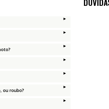
DÚVIDA
moto?
, ou roubo?